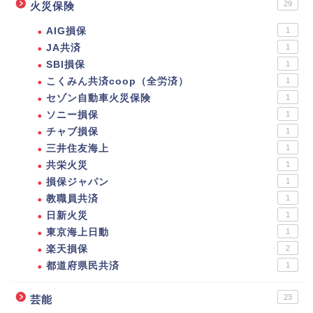
29
火災保険
AIG損保
1
JA共済
1
SBI損保
1
こくみん共済coop（全労済）
1
セゾン自動車火災保険
1
ソニー損保
1
チャブ損保
1
三井住友海上
1
共栄火災
1
損保ジャパン
1
教職員共済
1
日新火災
1
東京海上日動
1
楽天損保
2
都道府県民共済
1
23
芸能