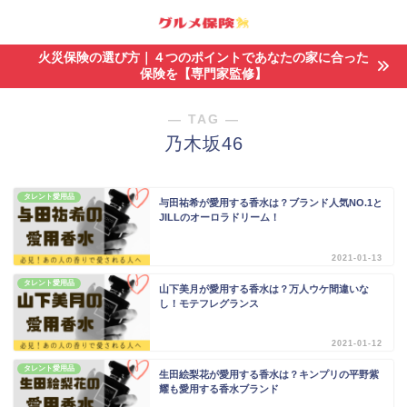
火災保険の選び方｜４つのポイントであなたの家に合った
保険を【専門家監修】
― TAG ―
乃木坂46
タレント愛用品
与田祐希が愛用する香水は？ブランド人気NO.1と
JILLのオーロラドリーム！
2021-01-13
タレント愛用品
山下美月が愛用する香水は？万人ウケ間違いな
し！モテフレグランス
2021-01-12
タレント愛用品
生田絵梨花が愛用する香水は？キンプリの平野紫
耀も愛用する香水ブランド