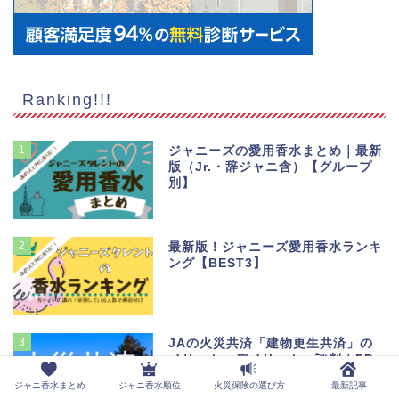
Ranking!!!
1
ジャニーズの愛用香水まとめ｜最新
版（Jr.・辞ジャニ含）【グループ
別】
2
最新版！ジャニーズ愛用香水ランキ
ング【BEST3】
3
JAの火災共済「建物更生共済」の
メリット・デメリット、評判｜FP
が解説
ジャニ香水まとめ
ジャニ香水順位
火災保険の選び方
最新記事