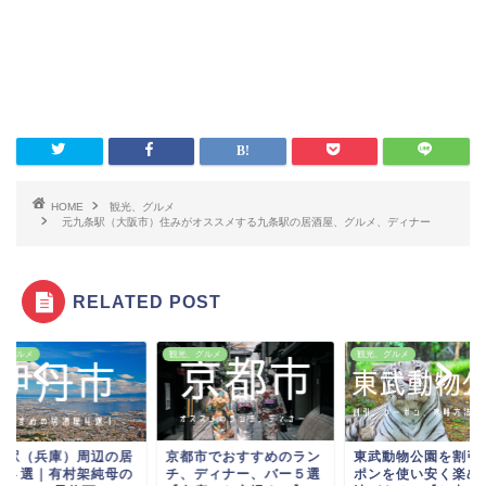
HOME
観光、グルメ
元九条駅（大阪市）住みがオススメする九条駅の居酒屋、グルメ、ディナー
RELATED POST
、グルメ
観光、グルメ
観光、グルメ
丹駅（兵庫）周辺の居
京都市でおすすめのラン
東武動物公園を割引
屋４選｜有村架純母の
チ、ディナー、バー５選
ポンを使い安く楽め