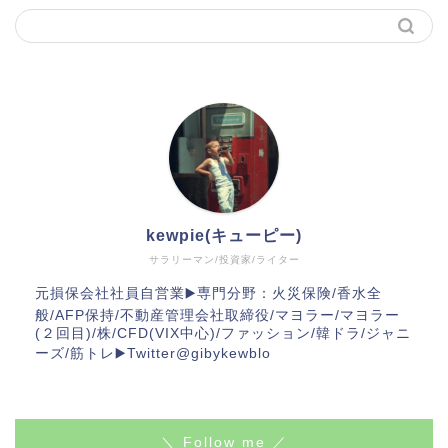
kewpie(キューピー)
サラリーマン/投資家/ライター
元損保会社社員自営業▶️専門分野：火災保険/香水全
般/AFP保持/不動産管理会社取締役/マヨラー/マヨラー
(２回目)/株/CFD(VIX中心)/ファッション/韓ドラ/ジャニ
ーズ/筋トレ▶️Twitter@gibykewblo
＼ Follow me ／