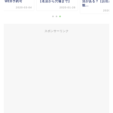
も！WEB予約可
【名店から穴場まで】
法がある？【お出か
観...
2020-03-04
2020-01-26
2020-0
スポンサーリンク