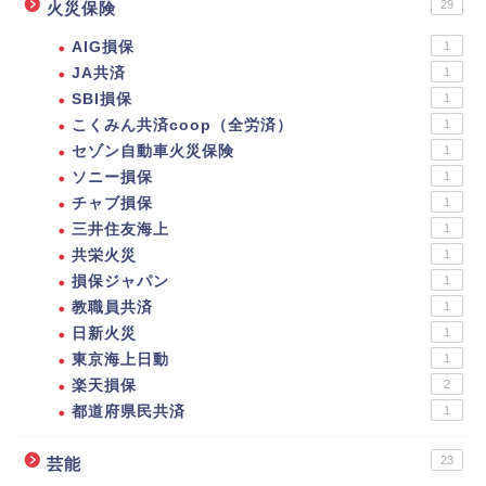
29
火災保険
AIG損保
1
JA共済
1
SBI損保
1
こくみん共済coop（全労済）
1
セゾン自動車火災保険
1
ソニー損保
1
チャブ損保
1
三井住友海上
1
共栄火災
1
損保ジャパン
1
教職員共済
1
日新火災
1
東京海上日動
1
楽天損保
2
都道府県民共済
1
23
芸能