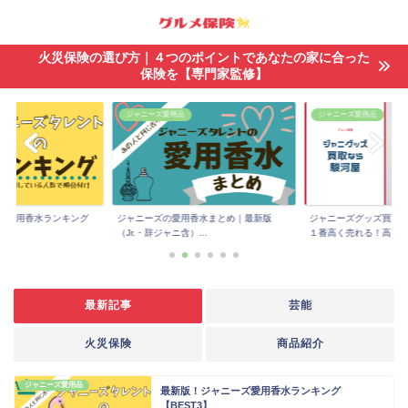
火災保険の選び方｜４つのポイントであなたの家に合った
保険を【専門家監修】
ジャニーズ愛用品
ジャニーズ愛用品
ズ愛用香水ランキング
ジャニーズの愛用香水まとめ｜最新版
ジャニーズグッズ買取
（Jr.・辞ジャニ含）...
１番高く売れる！高...
最新記事
芸能
火災保険
商品紹介
ジャニーズ愛用品
最新版！ジャニーズ愛用香水ランキング
【BEST3】