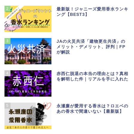
2
最新版！ジャニーズ愛用香水ランキ
ング【BEST3】
3
JAの火災共済「建物更生共済」の
メリット・デメリット、評判｜FP
が解説
4
赤西仁脱退の本当の理由とは？真相
を解明した件｜リアルを手に入れた
5
永瀬廉が愛用する香水は？ロエベの
あの香水で間違いない【最新版】