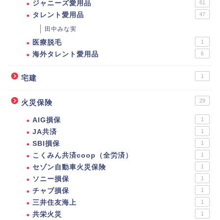
ジャニーズ愛用品
61
タレント愛用品
47
田中みな実
医療脱毛
1
海外タレント愛用品
6
1
宅建
29
火災保険
AIG損保
1
JA共済
1
SBI損保
1
こくみん共済coop（全労済）
1
セゾン自動車火災保険
1
ソニー損保
1
チャブ損保
1
三井住友海上
1
共栄火災
1