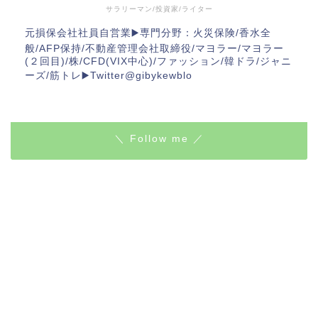
サラリーマン/投資家/ライター
元損保会社社員自営業▶️専門分野：火災保険/香水全
般/AFP保持/不動産管理会社取締役/マヨラー/マヨラー
(２回目)/株/CFD(VIX中心)/ファッション/韓ドラ/ジャニ
ーズ/筋トレ▶️Twitter@gibykewblo
＼ Follow me ／