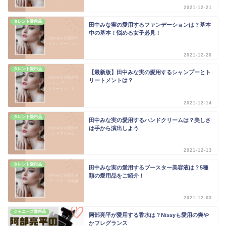
2021-12-21
タレント愛用品
田中みな実の愛用するファンデーションは？基本
中の基本！悩める女子必見！
2021-12-20
タレント愛用品
【最新版】田中みな実の愛用するシャンプーとト
リートメントは？
2021-12-14
タレント愛用品
田中みな実の愛用するハンドクリームは？美しさ
は手から演出しよう
2021-12-13
タレント愛用品
田中みな実の愛用するブースター美容液は？5種
類の愛用品をご紹介！
2021-12-03
ジャニーズ愛用品
阿部亮平が愛用する香水は？Nissyも愛用の爽や
かフレグランス