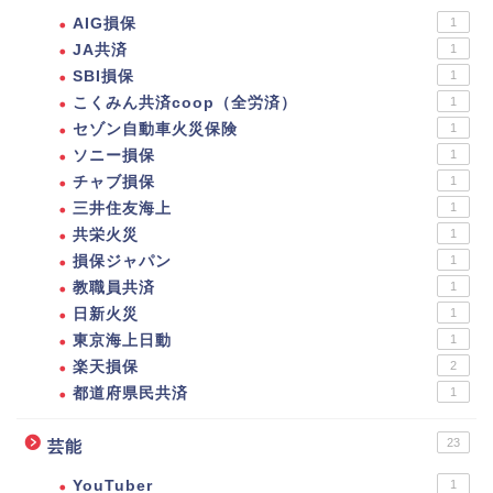
AIG損保
1
JA共済
1
SBI損保
1
こくみん共済coop（全労済）
1
セゾン自動車火災保険
1
ソニー損保
1
チャブ損保
1
三井住友海上
1
共栄火災
1
損保ジャパン
1
教職員共済
1
日新火災
1
東京海上日動
1
楽天損保
2
都道府県民共済
1
23
芸能
YouTuber
1