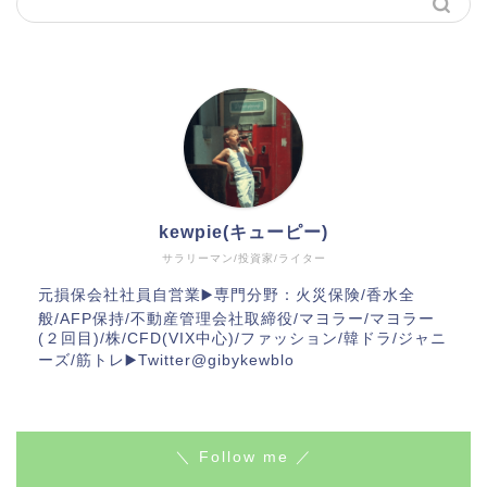
kewpie(キューピー)
サラリーマン/投資家/ライター
元損保会社社員自営業▶️専門分野：火災保険/香水全
般/AFP保持/不動産管理会社取締役/マヨラー/マヨラー
(２回目)/株/CFD(VIX中心)/ファッション/韓ドラ/ジャニ
ーズ/筋トレ▶️Twitter@gibykewblo
＼ Follow me ／