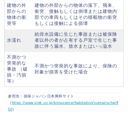
建物の外
建物の外部からの物体の落下、飛来、
部からの
衝突、接触もしくは倒壊または建物内
物体の衝
部での車両もしくはその積載物の衝突
突等
もしくは接触による損壊
給排水設備に生じた事故または被保険
水濡れ
者以外の者が占有する戸室で生じた事
故に伴う漏水、放水またはいっ溢水
不測かつ
突発的な
不測かつ突発的な事故により、保険の
事故 （破
対象が損害を受けた場合
損・汚損
等）
参照先：損保ジャパン日本興和サイト
（
https://www.sjnk.co.jp/kinsurance/habitation/sumai/sche/#
50
）