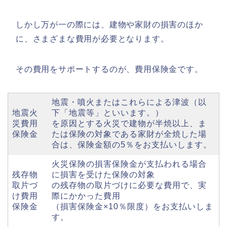
しかし万が⼀の際には、建物や家財の損害のほか
に、さまざまな費⽤が必要となります。
その費⽤をサポートするのが、費⽤保険⾦です。
地震・噴⽕またはこれらによる津波（以
地震⽕
下「地震等」といいます。）
災費⽤
を原因とする⽕災で建物が半焼以上、ま
保険⾦
たは保険の対象である家財が全焼した場
合は、保険⾦額の5％をお⽀払いします。
⽕災保険の損害保険⾦が⽀払われる場合
残存物
に損害を受けた保険の対象
取⽚づ
の残存物の取⽚づけに必要な費⽤で、実
け費⽤
際にかかった費⽤
保険⾦
（損害保険⾦×10％限度）をお⽀払いしま
す。