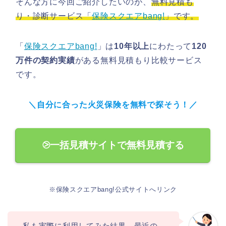
そんな方に今回ご紹介したいのが、
無料見積も
り・診断サービス「
保険スクエアbang!
」です。
「
保険スクエアbang!
」は
10年以上
にわたって
120
万件の契約実績
がある無料見積もり比較サービス
です。
＼自分に合った火災保険を無料で探そう！／
⧁一括見積サイトで無料見積する
※保険スクエアbang!公式サイトへリンク
私も実際に利用してみた結果、
最近の