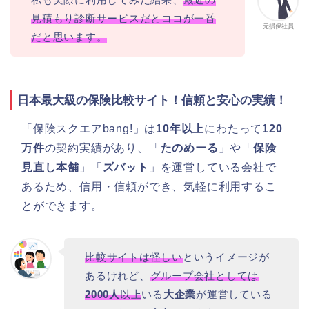
見積もり診断サービスだとココが一番
元損保社員
だと思います。
日本最大級の保険比較サイト！信頼と安心の実績！
「保険スクエアbang!」は
10年以上
にわたって
120
万件
の契約実績があり、「
たのめーる
」や「
保険
見直し本舗
」「
ズバット
」を運営している会社で
あるため、信用・信頼ができ、気軽に利用するこ
とができます。
比較サイトは怪しい
というイメージが
あるけれど、
グループ会社としては
2000人
以上
いる
大企業
が運営している