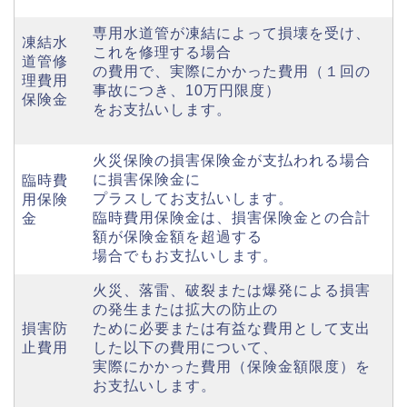
専⽤⽔道管が凍結によって損壊を受け、
凍結水
これを修理する場合
道管修
の費用で、実際にかかった費用（１回の
理費用
事故につき、10万円限度）
保険金
をお支払いします。
⽕災保険の損害保険⾦が⽀払われる場合
に損害保険⾦に
臨時費
プラスしてお⽀払いします。
⽤保険
臨時費⽤保険⾦は、損害保険⾦との合計
⾦
額が保険⾦額を超過する
場合でもお⽀払いします。
⽕災、落雷、破裂または爆発による損害
の発⽣または拡⼤の防⽌の
損害防
ために必要または有益な費⽤として⽀出
⽌費⽤
した以下の費⽤について、
実際にかかった費用（保険金額限度）を
お支払いします。