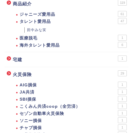
119
商品紹介
ジャニーズ愛用品
61
タレント愛用品
47
田中みな実
医療脱毛
1
海外タレント愛用品
6
1
宅建
29
火災保険
AIG損保
1
JA共済
1
SBI損保
1
こくみん共済coop（全労済）
1
セゾン自動車火災保険
1
ソニー損保
1
チャブ損保
1