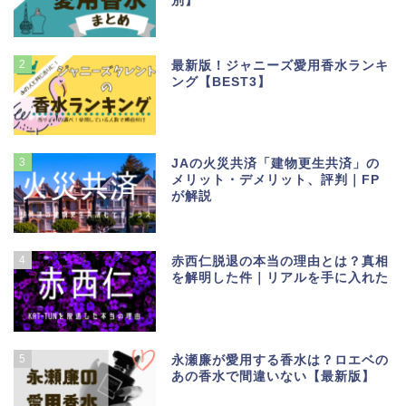
別】
2
最新版！ジャニーズ愛用香水ランキ
ング【BEST3】
3
JAの火災共済「建物更生共済」の
メリット・デメリット、評判｜FP
が解説
4
赤西仁脱退の本当の理由とは？真相
を解明した件｜リアルを手に入れた
5
永瀬廉が愛用する香水は？ロエベの
あの香水で間違いない【最新版】