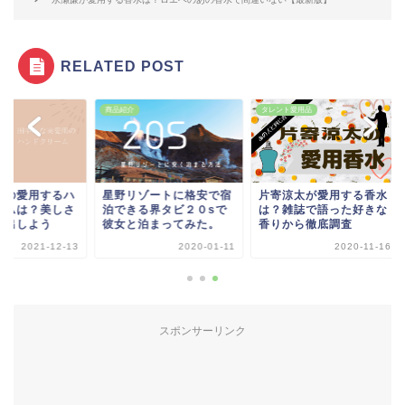
RELATED POST
紹介
タレント愛用品
タレント愛用品
野リゾートに格安で宿
片寄涼太が愛用する香水
田中みな実の愛用す
できる界タビ２０sで
は？雑誌で語った好きな
ンドクリームは？美
女と泊まってみた。
香りから徹底調査
は手から演出しよう
2020-01-11
2020-11-16
2021-1
スポンサーリンク