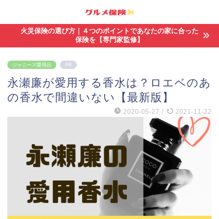
火災保険の選び方｜４つのポイントであなたの家に合った
保険を【専門家監修】
ジャニーズ愛用品
PR
永瀬廉が愛用する香水は？ロエベのあ
の香水で間違いない【最新版】
2020-05-27
/
2021-11-22