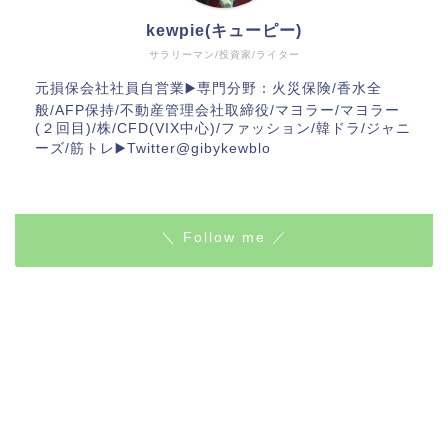
kewpie(キューピー)
サラリーマン/投資家/ライター
元損保会社社員自営業▶️専門分野：火災保険/香水全
般/AFP保持/不動産管理会社取締役/マヨラー/マヨラー
(２回目)/株/CFD(VIX中心)/ファッション/韓ドラ/ジャニ
ーズ/筋トレ▶️Twitter@gibykewblo
＼ Follow me ／