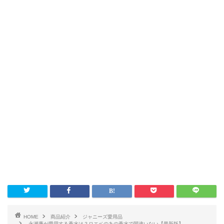
HOME
商品紹介
ジャニーズ愛用品
永瀬廉が愛用する香水は？ロエベのあの香水で間違いない【最新版】