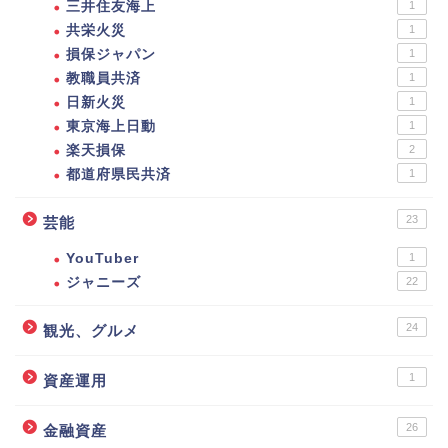
三井住友海上
1
共栄火災
1
損保ジャパン
1
教職員共済
1
日新火災
1
東京海上日動
1
楽天損保
2
都道府県民共済
1
23
芸能
YouTuber
1
ジャニーズ
22
24
観光、グルメ
1
資産運用
26
金融資産