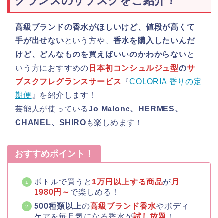
グランスのサブスクをご紹介！
高級ブランドの香水がほしいけど、値段が高くて
手が出せない
という方や、
香水を購入したいんだ
けど、どんなものを買えばいいのかわからない
と
いう方におすすめの
日本初コンシュルジュ型
の
サ
ブスクフレグランスサービス
『
COLORIA 香りの定
期便
』を紹介します！
芸能人が使っている
Jo Malone、HERMES、
CHANEL、SHIRO
も楽しめます！
おすすめポイント！
ボトルで買うと
1万円以上する商品
が
月
1980円～
で楽しめる！
500種類以上
の
高級ブランド香水
やボディ
ケアを毎月気になる香水が
試し放題
！