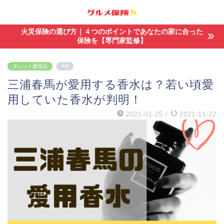
火災保険の選び方｜４つのポイントであなたの家に合った
保険を【専門家監修】
タレント愛用品
PR
三浦春馬が愛用する香水は？若い頃愛
用していた香水が判明！
2021-01-25
/
2021-11-22