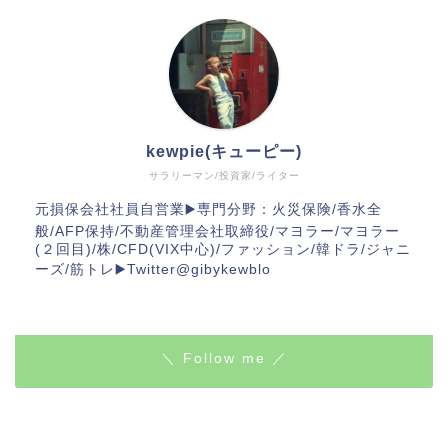
kewpie(キューピー)
サラリーマン/投資家/ライター
元損保会社社員自営業▶️専門分野：火災保険/香水全
般/AFP保持/不動産管理会社取締役/マヨラー/マヨラー
(２回目)/株/CFD(VIX中心)/ファッション/韓ドラ/ジャニ
ーズ/筋トレ▶️Twitter@gibykewblo
＼ Follow me ／