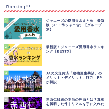
Ranking!!!
1
ジャニーズの愛用香水まとめ｜最新
版（Jr.・辞ジャニ含）【グループ
別】
2
最新版！ジャニーズ愛用香水ランキ
ング【BEST3】
3
JAの火災共済「建物更生共済」の
メリット・デメリット、評判｜FP
が解説
4
赤西仁脱退の本当の理由とは？真相
を解明した件｜リアルを手に入れた