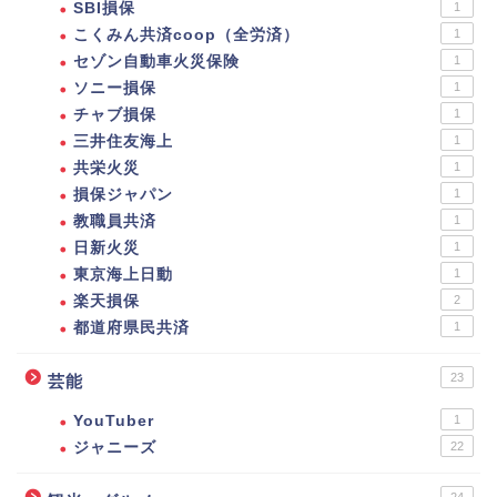
SBI損保
1
こくみん共済coop（全労済）
1
セゾン自動車火災保険
1
ソニー損保
1
チャブ損保
1
三井住友海上
1
共栄火災
1
損保ジャパン
1
教職員共済
1
日新火災
1
東京海上日動
1
楽天損保
2
都道府県民共済
1
23
芸能
YouTuber
1
ジャニーズ
22
24