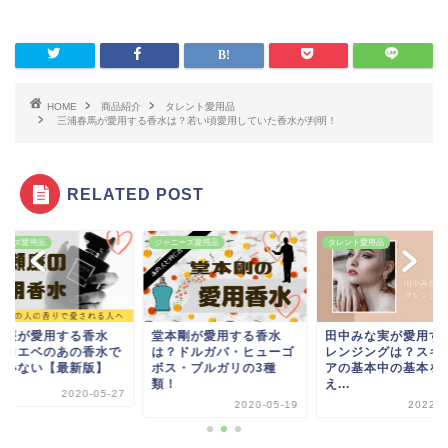
HOME
商品紹介
タレント愛用品
三浦春馬が愛用する香水は？若い頃愛用していた香水が判明！
RELATED POST
ャニーズ愛用品
タレント愛用品
ジャニーズ愛用品
本剛が愛用する香水
田中みな実が愛用するク
永瀬廉が愛用する
？ドルガバ・ヒューゴ
レンジングは？スキンケ
は？ロエベのあの
ス・ブルガリの3種
アの基本中の基本を抑
間違いない【最新
！
え...
2020-
2020-05-19
2022-02-02