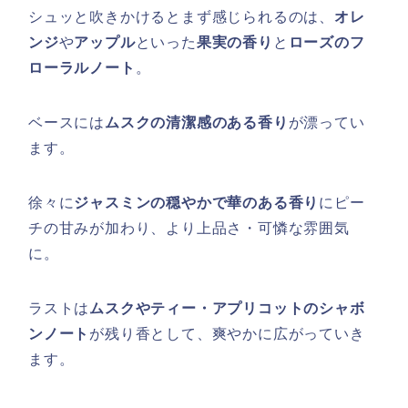
シュッと吹きかけるとまず感じられるのは、
オレ
ンジ
や
アップル
といった
果実の香り
と
ローズのフ
ローラルノート
。
ベースには
ムスクの清潔感のある香り
が漂ってい
ます。
徐々に
ジャスミンの穏やかで華のある香り
にピー
チの甘みが加わり、より上品さ・可憐な雰囲気
に。
ラストは
ムスクやティー・アプリコットのシャボ
ンノート
が残り香として、爽やかに広がっていき
ます。