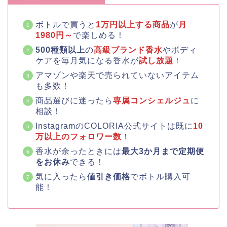
ボトルで買うと
1万円以上する商品
が
月
1980円～
で楽しめる！
500種類以上
の
高級ブランド香水
やボディ
ケアを毎月気になる香水が
試し放題
！
アマゾンや楽天で売られていないアイテム
も多数！
商品選びに迷ったら
専属コンシェルジュ
に
相談！
InstagramのCOLORIA公式サイトは既に
10
万以上のフォロワー数
！
香水が余ったときには
最大3か月まで定期便
をお休み
できる！
気に入ったら
値引き価格
でボトル購入可
能！