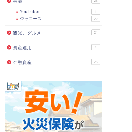
芸能
23
YouTuber
1
ジャニーズ
22
観光、グルメ
24
資産運用
1
金融資産
26