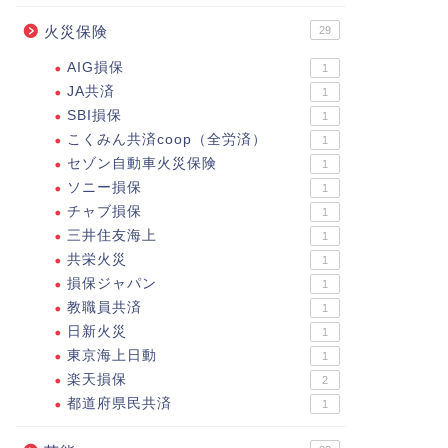
火災保険
29
AIG損保
1
JA共済
1
SBI損保
1
こくみん共済coop（全労済）
1
セゾン自動車火災保険
1
ソニー損保
1
チャブ損保
1
三井住友海上
1
共栄火災
1
損保ジャパン
1
教職員共済
1
日新火災
1
東京海上日動
1
楽天損保
2
都道府県民共済
1