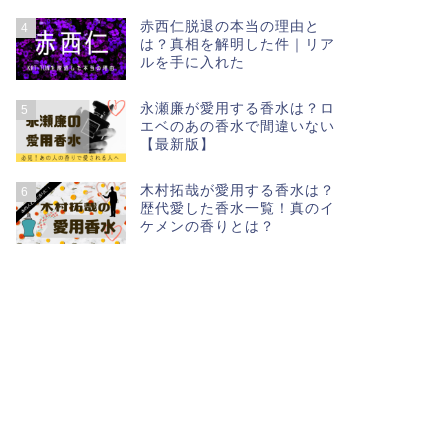
赤西仁脱退の本当の理由と
4
は？真相を解明した件｜リア
ルを手に入れた
永瀬廉が愛用する香水は？ロ
5
エベのあの香水で間違いない
【最新版】
木村拓哉が愛用する香水は？
6
歴代愛した香水一覧！真のイ
ケメンの香りとは？