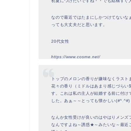
初夏につけたいですね・・でも結構すぐ
なので最近ではたまにしかつけてないな
っても大丈夫だと思います。
20代女性
https://www.cosme.net/
トップのメロンの香りが嫌味なくラスト
花々の香り（ミドルはあまり感じづらい
す。これは私の主人が結婚する前に付け
した。あぁ～～とっても懐かしい(#^.^#)
なんか女性受けが良いのはやはりメンズ
なんですよね～誘惑★～みたいな～最近