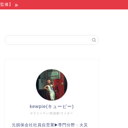
家監修】
kewpie(キューピー)
サラリーマン/投資家/ライター
元損保会社社員自営業▶️専門分野：火災