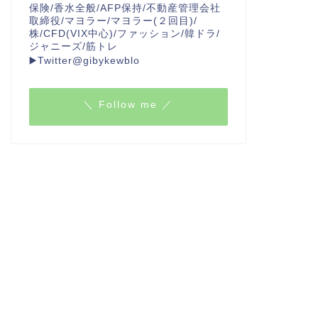
保険/香水全般/AFP保持/不動産管理会社
取締役/マヨラー/マヨラー(２回目)/
株/CFD(VIX中心)/ファッション/韓ドラ/
ジャニーズ/筋トレ
▶️Twitter@gibykewblo
＼ Follow me ／