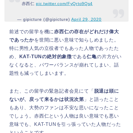
赤西仁
pic.twitter.com/FyQrto9Qs4
— gipicture (@gipicture)
April 29, 2020
前述での留学を機に
赤西仁の存在がどれだけ偉大
であったか
を世間に悪い意味で知らしめました。
特に男性人気の立役者でもあった人物であったた
め、
KAT-TUNの絶対的象徴
である
仁亀
の片方がい
なくなると、パワーバランスが崩れてしまい、話
題性も減ってしまいます。
また、この留学の緊急記者会見にて「
脱退は頭に
ないが、戻って来るかは状況次第
」と語ったこと
もあり、大勢のファンは不安な思いになったこと
でしょう。赤西仁という人物は良い意味でも悪い
意味でも、KAT-TUNを引っ張っていた人物だった
ということです。