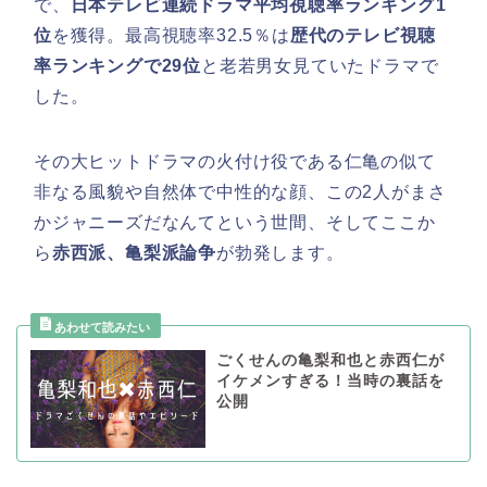
で、
日本テレビ連続ドラマ平均視聴率ランキング1
位
を獲得。最高視聴率32.5％は
歴代のテレビ視聴
率ランキングで29位
と老若男女見ていたドラマで
した。
その大ヒットドラマの火付け役である仁亀の似て
非なる風貌や自然体で中性的な顔、この2人がまさ
かジャニーズだなんてという世間、そしてここか
ら
赤西派、亀梨派論争
が勃発します。
ごくせんの亀梨和也と赤西仁が
イケメンすぎる！当時の裏話を
公開