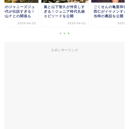
西仁のジャニーズジュ
嵐と山下智久が仲良しす
ごくせんの亀梨和也
ア時代が伝説すぎる！
ぎる！ジュニア時代丸秘
西仁がイケメンすぎ
梨や山Ｐとの関係も
エピソードを公開
当時の裏話を公開
2020-04-22
2020-04-21
2020-0
スポンサーリンク