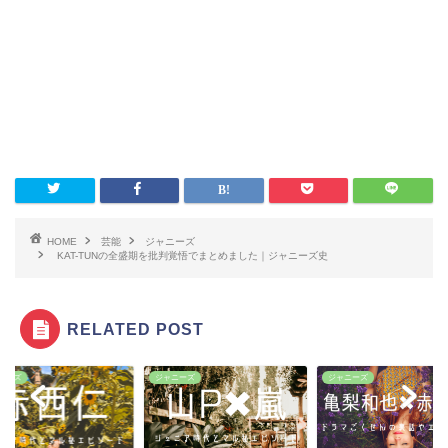
HOME
芸能
ジャニーズ
KAT-TUNの全盛期を批判覚悟でまとめました｜ジャニーズ史
RELATED POST
ニーズ
ジャニーズ
ジャニーズ