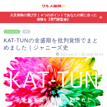
火災保険の選び方｜４つのポイントであなたの家に合った
保険を【専門家監修】
ジャニーズ
PR
KAT-TUNの全盛期を批判覚悟でまと
めました｜ジャニーズ史
2020-04-27
/
2020-05-01