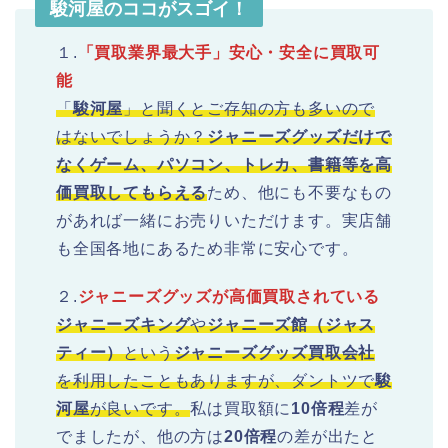
駿河屋のココがスゴイ！
１.
「買取業界最大手」安心・安全に買取可
能
「
駿河屋
」と聞くとご存知の方も多いので
はないでしょうか？
ジャニーズグッズだけで
なくゲーム、パソコン、トレカ、書籍等を高
価買取してもらえる
ため、他にも不要なもの
があれば一緒にお売りいただけます。実店舗
も全国各地にあるため非常に安心です。
２.
ジャニーズグッズが高価買取されている
ジャニーズキング
や
ジャニーズ館（ジャス
ティー）
という
ジャニーズグッズ買取会社
を利用したこともありますが、ダントツで
駿
河屋
が良いです。
私は買取額に
10倍程
差が
でましたが、他の方は
20倍程
の差が出たと