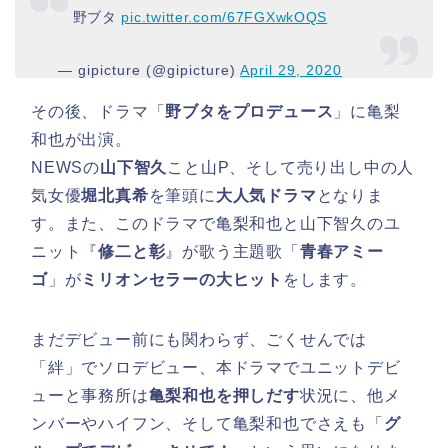
野ブタ
pic.twitter.com/67FGXwkOQS
— gipicture (@gipicture)
April 29, 2020
その後、ドラマ「
野ブタをプロデュース
」に亀梨
和也が出演。
NEWSの
山下智久
こと山P、そして売り出し中の人
気女優
堀北真希
を筆頭に
大人気ドラマ
となりま
す。また、このドラマで亀梨和也と山下智久のユ
ニット『
修二と彰
』が歌う主題歌「
青春アミー
ゴ
」が
ミリオンセラーの大ヒット
をします。
まだデビュー前にも関わらず、ごくせんでは
「絆」でソロデビュー、本ドラマでユニットデビ
ューと事務所は
亀梨和也を押しだす
状況に、他メ
ンバーやハイフン、そして亀梨和也でさえも「
グ