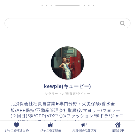
kewpie(キューピー)
サラリーマン/投資家/ライター
元損保会社社員自営業▶️専門分野：火災保険/香水全
般/AFP保持/不動産管理会社取締役/マヨラー/マヨラー
(２回目)/株/CFD(VIX中心)/ファッション/韓ドラ/ジャニ
ーズ/筋トレ▶️Twitter@gibykewblo
ジャニ香水まとめ
ジャニ香水順位
火災保険の選び方
最新記事