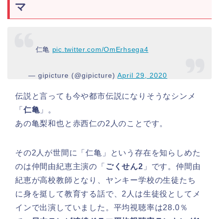
マ
仁亀
pic.twitter.com/OmErhsega4
— gipicture (@gipicture)
April 29, 2020
伝説と言っても今や都市伝説になりそうなシンメ
「
仁亀
」。
あの亀梨和也と赤西仁の2人のことです。
その2人が世間に「仁亀」という存在を知らしめた
のは仲間由紀恵主演の「
ごくせん2
」です。仲間由
紀恵が高校教師となり、ヤンキー学校の生徒たち
に身を挺して教育する話で、2人は生徒役としてメ
インで出演していました。平均視聴率は28.0％