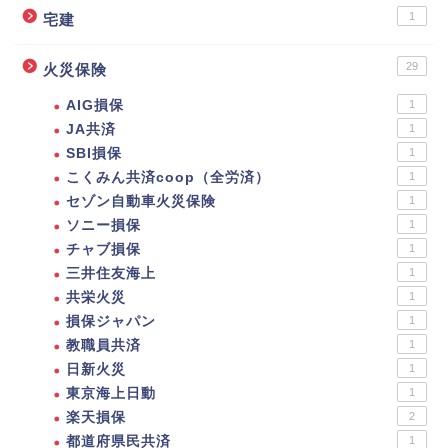
1
宅建
29
火災保険
AIG損保
1
JA共済
1
SBI損保
1
こくみん共済coop（全労済）
1
セゾン自動車火災保険
1
ソニー損保
1
チャブ損保
1
三井住友海上
1
共栄火災
1
損保ジャパン
1
教職員共済
1
日新火災
1
東京海上日動
1
楽天損保
2
都道府県民共済
1