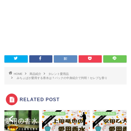
HOME
商品紹介
タレント愛用品
みちょぱが愛用する香水は？バックの中身紹介で判明！セレブな香り
RELATED POST
ニーズ愛用品
ジャニーズ愛用品
ジャニーズ愛用品