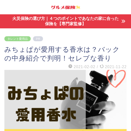
火災保険の選び方｜４つのポイントであなたの家に合った
保険を【専門家監修】
タレント愛用品
PR
みちょぱが愛用する香水は？バック
の中身紹介で判明！セレブな香り
2021-02-02
/
2021-11-22