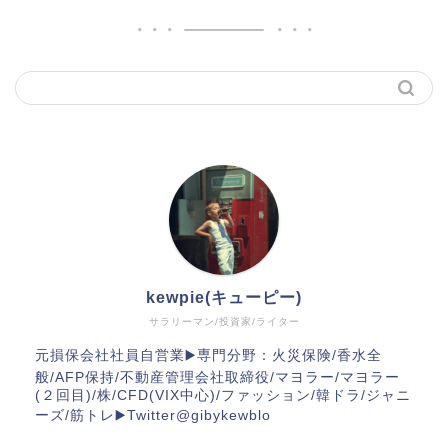
kewpie(キューピー)
サラリーマン/投資家/ライター
元損保会社社員自営業▶️専門分野：火災保険/香水全
般/AFP保持/不動産管理会社取締役/マヨラー/マヨラー
(２回目)/株/CFD(VIX中心)/ファッション/韓ドラ/ジャニ
ーズ/筋トレ▶️Twitter@gibykewblo