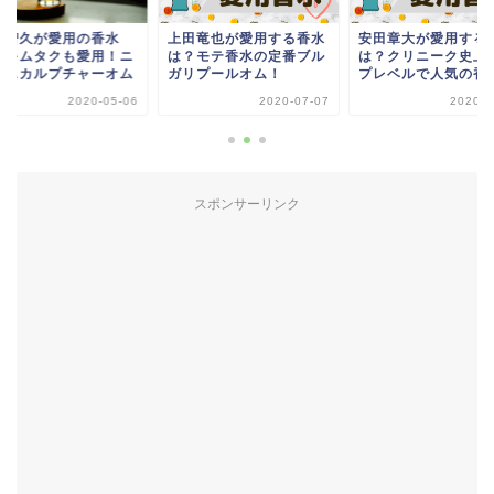
田竜也が愛用する香水
安田章大が愛用する香水
山下智久が愛用の香
？モテ香水の定番ブル
は？クリニーク史上トッ
は？キムタクも愛用
リプールオム！
プレベルで人気の香水
コススカルプチャー
2020-07-07
2020-05-28
2020-0
スポンサーリンク