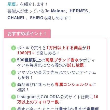
期便
』を紹介します！
芸能人が使っている
Jo Malone、HERMES、
CHANEL、SHIRO
も楽しめます！
おすすめポイント！
ボトルで買うと
1万円以上する商品
が
月
1980円～
で楽しめる！
500種類以上
の
高級ブランド香水
やボディ
ケアを毎月気になる香水が
試し放題
！
アマゾンや楽天で売られていないアイテム
も多数！
商品選びに迷ったら
専属コンシェルジュ
に
相談！
InstagramのCOLORIA公式サイトは既に
10
万以上のフォロワー数
！
香水が余ったときには
最大3か月まで定期便