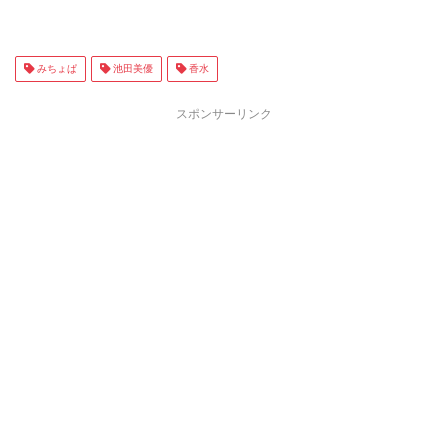
みちょぱ
池田美優
香水
スポンサーリンク