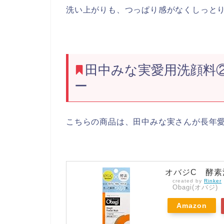
洗い上がりも、つっぱり感がなくしっと
田中みな実愛用洗顔料
ー
こちらの商品は、田中みな実さんが長年
オバジC 酵素
created by
Rinker
Obagi(オバジ)
Amazon