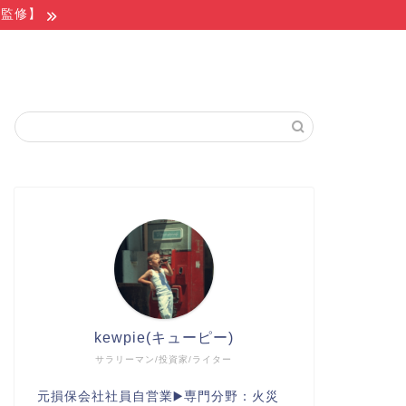
家監修】
kewpie(キューピー)
サラリーマン/投資家/ライター
元損保会社社員自営業▶️専門分野：火災