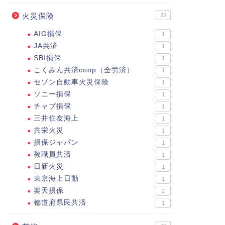
火災保険
29
AIG損保
1
JA共済
1
SBI損保
1
こくみん共済coop（全労済）
1
セゾン自動車火災保険
1
ソニー損保
1
チャブ損保
1
三井住友海上
1
共栄火災
1
損保ジャパン
1
教職員共済
1
日新火災
1
東京海上日動
1
楽天損保
2
都道府県民共済
1