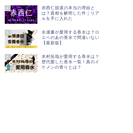
赤西仁脱退の本当の理由と
4
は？真相を解明した件｜リア
ルを手に入れた
永瀬廉が愛用する香水は？ロ
5
エベのあの香水で間違いない
【最新版】
木村拓哉が愛用する香水は？
6
歴代愛した香水一覧！真のイ
ケメンの香りとは？