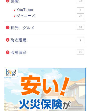
芸能
23
YouTuber
1
ジャニーズ
22
観光、グルメ
24
資産運用
1
金融資産
26