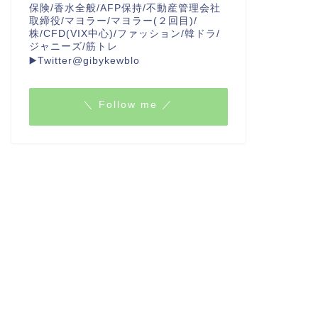
保険/香水全般/AFP保持/不動産管理会社
取締役/マヨラー/マヨラー(２回目)/
株/CFD(VIX中心)/ファッション/韓ドラ/
ジャニーズ/筋トレ
▶️Twitter@gibykewblo
＼ Follow me ／