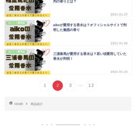
判の香りとは？
2021-01-27
タレント愛用品
aikoが愛用する香水は？オフィシャルサイトで判
明した魅惑の香り
2021-01-26
タレント愛用品
三浦春馬が愛用する香水は？若い頃愛用していた
香水が判明！
2021-01-25
...
1
2
3
12
HOME
商品紹介