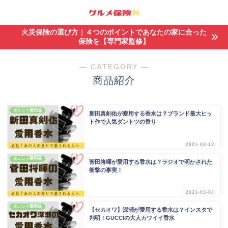
火災保険の選び方｜４つのポイントであなたの家に合った
保険を【専門家監修】
― CATEGORY ―
商品紹介
タレント愛用品
新田真剣佑が愛用する香水は？ブランド最大ヒッ
ト作で人気ダントツの香り
2021-03-12
タレント愛用品
菅田将暉が愛用する香水は？ラジオで明かされた
衝撃の事実！
2021-03-04
タレント愛用品
【セカオワ】深瀬が愛用する香水は？インスタで
判明！GUCCIの大人カワイイ香水