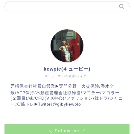
kewpie(キューピー)
サラリーマン/投資家/ライター
元損保会社社員自営業▶️専門分野：火災保険/香水全
般/AFP保持/不動産管理会社取締役/マヨラー/マヨラー
(２回目)/株/CFD(VIX中心)/ファッション/韓ドラ/ジャニ
ーズ/筋トレ▶️Twitter@gibykewblo
＼ Follow me ／