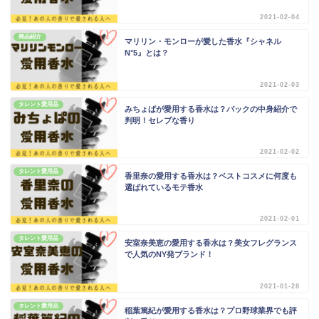
2021-02-04
商品紹介
マリリン・モンローが愛した香水『シャネル
N°5』とは？
2021-02-03
タレント愛用品
みちょぱが愛用する香水は？バックの中身紹介で
判明！セレブな香り
2021-02-02
タレント愛用品
香里奈の愛用する香水は？ベストコスメに何度も
選ばれているモテ香水
2021-02-01
タレント愛用品
安室奈美恵の愛用する香水は？美女フレグランス
で人気のNY発ブランド！
2021-01-28
タレント愛用品
稲葉篤紀が愛用する香水は？プロ野球業界でも評