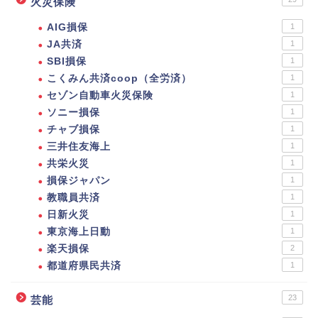
火災保険
AIG損保
1
JA共済
1
SBI損保
1
こくみん共済coop（全労済）
1
セゾン自動車火災保険
1
ソニー損保
1
チャブ損保
1
三井住友海上
1
共栄火災
1
損保ジャパン
1
教職員共済
1
日新火災
1
東京海上日動
1
楽天損保
2
都道府県民共済
1
23
芸能